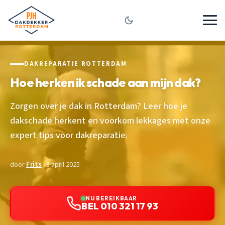
DAKREPARATIE ROTTERDAM
Hoe herken ik schade aan mijn dak?
Zorgen over je dak in Rotterdam? Leer hoe je
dakschade herkent en voorkom lekkages met onze
expert tips voor dakreparatie.
door
Frits
· 3 april 2025
NU BEREIKBAAR
BEL 010 321 17 93