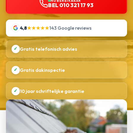
NU BEREIKBAAR
BEL 010 321 17 93
4,8
★★★★★
143 Google reviews
✓
Gratis telefonisch advies
✓
Gratis dakinspectie
✓
10 jaar schriftelijke garantie