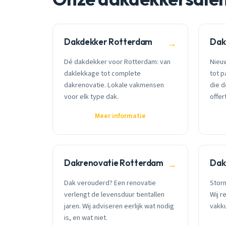
Dakdekker Rotterdam
Dak
→
Dé dakdekker voor Rotterdam: van
Nieu
daklekkage tot complete
tot p
dakrenovatie. Lokale vakmensen
die 
voor elk type dak.
offer
Meer informatie
Dakrenovatie Rotterdam
Dak
→
Dak verouderd? Een renovatie
Stor
verlengt de levensduur tientallen
Wij r
jaren. Wij adviseren eerlijk wat nodig
vakku
is, en wat niet.