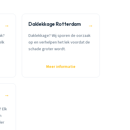
m
Daklekkage Rotterdam
→
→
ak?
Daklekkage? Wij sporen de oorzaak
elk
op en verhelpen het lek voordat de
schade groter wordt.
Meer informatie
→
 Elk
n
der