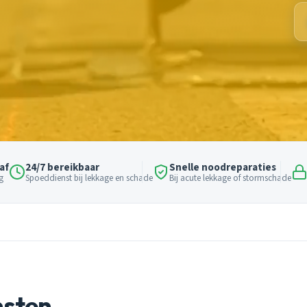
af
24/7 bereikbaar
Snelle noodreparaties
g
Spoeddienst bij lekkage en schade
Bij acute lekkage of stormschade
nsten