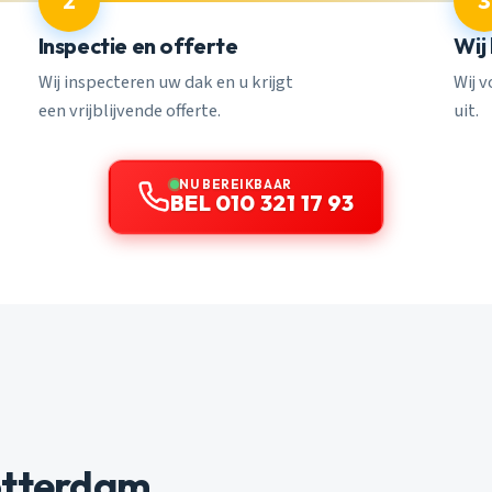
2
3
Inspectie en offerte
Wij
Wij inspecteren uw dak en u krijgt
Wij 
een vrijblijvende offerte.
uit.
NU BEREIKBAAR
BEL 010 321 17 93
otterdam