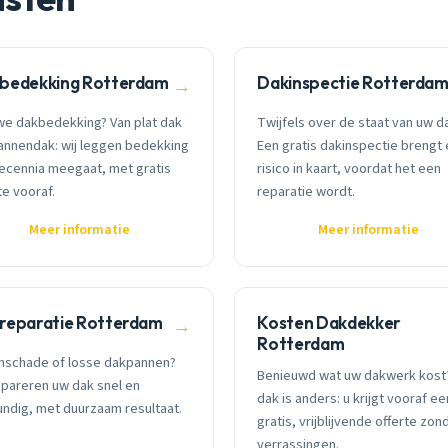
bedekking Rotterdam
Dakinspectie Rotterda
→
we dakbedekking? Van plat dak
Twijfels over de staat van uw d
annendak: wij leggen bedekking
Een gratis dakinspectie brengt 
decennia meegaat, met gratis
risico in kaart, voordat het een
te vooraf.
reparatie wordt.
Meer informatie
Meer informatie
reparatie Rotterdam
Kosten Dakdekker
→
Rotterdam
mschade of losse dakpannen?
Benieuwd wat uw dakwerk kost?
epareren uw dak snel en
dak is anders: u krijgt vooraf ee
ndig, met duurzaam resultaat.
gratis, vrijblijvende offerte zon
verrassingen.