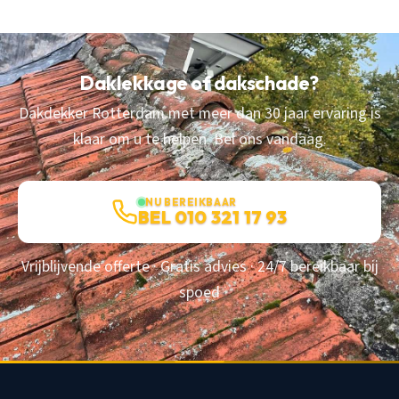
Daklekkage of dakschade?
Dakdekker Rotterdam met meer dan 30 jaar ervaring is
klaar om u te helpen. Bel ons vandaag.
NU BEREIKBAAR
BEL 010 321 17 93
Vrijblijvende offerte · Gratis advies · 24/7 bereikbaar bij
spoed