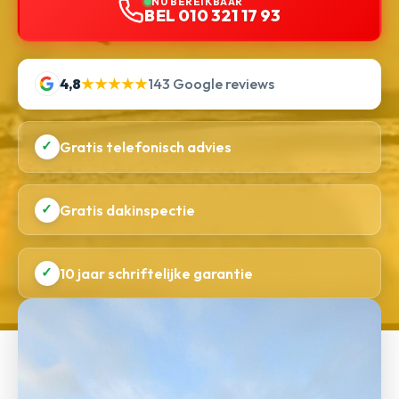
NU BEREIKBAAR
BEL 010 321 17 93
4,8
★★★★★
143 Google reviews
✓
Gratis telefonisch advies
✓
Gratis dakinspectie
✓
10 jaar schriftelijke garantie