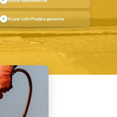
✓
Gratis dakinspectie
✓
10 jaar schriftelijke garantie