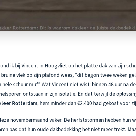
d ik bij Vincent in Hoogvliet op het platte dak van zijn schuur.
en bruine vlek op zijn plafond wees, “dit begon twee weken gel
’n hele schuur muf.” Wat Vincent niet wist: binnen 48 uur na d
elsporen ontstaan in zijn isolatie. En dat terwijl de oplossi
kleer Rotterdam
, hem minder dan €2.400 had gekost voor zi
ik deze novembermaand vaker. De herfststormen hebben hun w
ren pas dat hun oude dakbedekking het niet meer trekt. Ma