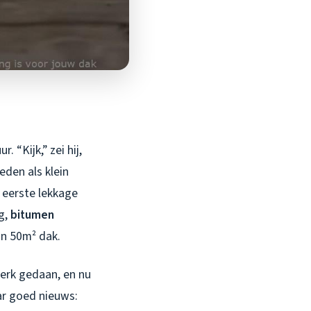
 “Kijk,” zei hij,
eden als klein
e eerste lekkage
ng,
bitumen
jn 50m² dak.
erk gedaan, en nu
ar goed nieuws: