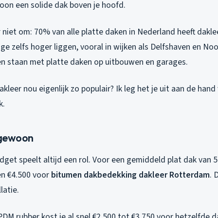
oon een solide dak boven je hoofd.
er niet om: 70% van alle platte daken in Nederland heeft dakl
age zelfs hoger liggen, vooral in wijken als Delfshaven en No
en staan met platte daken op uitbouwen en garages.
leer nou eigenlijk zo populair? Ik leg het je uit aan de hand
k.
t gewoon
 budget speelt altijd een rol. Voor een gemiddeld plat dak van 
en €4.500 voor
bitumen dakbedekking dakleer Rotterdam
. 
latie.
EPDM rubber kost je al snel €2.500 tot €3.750 voor hetzelfde d