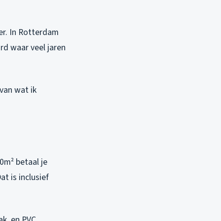
eer. In Rotterdam
ord waar veel jaren
 van wat ik
50m² betaal je
Dat is inclusief
ak, en PVC