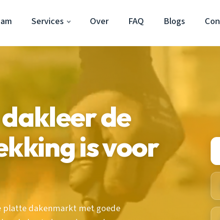
dam
Services
Over
FAQ
Blogs
Con
 dakleer de
ekking is voor
e platte dakenmarkt met goede