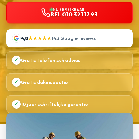
NU BEREIKBAAR
BEL 010 321 17 93
4,8
★★★★★
143 Google reviews
✓
Gratis telefonisch advies
✓
Gratis dakinspectie
✓
10 jaar schriftelijke garantie