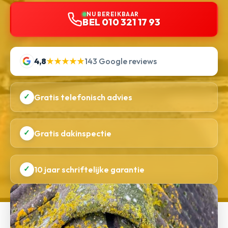
NU BEREIKBAAR
BEL 010 321 17 93
4,8
★★★★★
143 Google reviews
✓
Gratis telefonisch advies
✓
Gratis dakinspectie
✓
10 jaar schriftelijke garantie