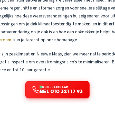
egolven? Klimaatverandering treft niet alleen het milieu, m
eme regen, hitte en stormen zorgen voor snellere slijtage va
dagelijks hoe deze weersveranderingen huiseigenaren voor ui
plossingen om je dak klimaatbestendig te maken, en in dit arti
aatverandering op je dak is en hoe een dakdekker je helpt. V
terdam
, kun je terecht op onze homepage.
 zijn zeeklimaat en Nieuwe Maas, zien we meer natte period
ratis inspectie om overstromingsrisico’s te minimaliseren. B
ice en tot 10 jaar garantie.
NU BEREIKBAAR
BEL 010 321 17 93