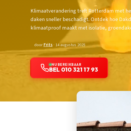
Klimaatverandering treft Rotterdam met hev
daken sneller beschadigt. Ontdek hoe Dak
klimaatproof maakt met isolatie, groenda
door
Frits
· 14 augustus 2025
NU BEREIKBAAR
BEL 010 321 17 93