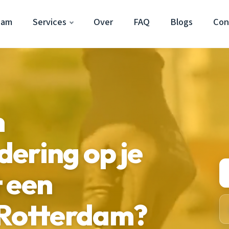
dam
Services
Over
FAQ
Blogs
Con
n
ering op je
 een
 Rotterdam?