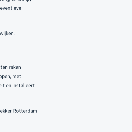
reventieve
wijken.
oten raken
hopen, met
t en installeert
dekker Rotterdam