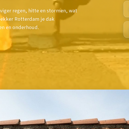
iger regen, hitte en stormen, wat
dekker Rotterdam je dak
ken en onderhoud.