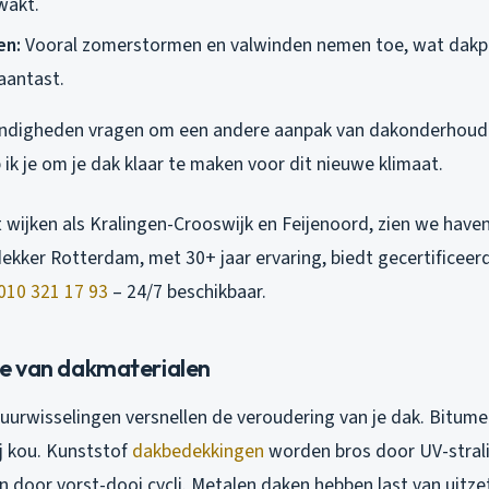
wakt.
en:
Vooral zomerstormen en valwinden nemen toe, wat dakpa
aantast.
digheden vragen om een andere aanpak van dakonderhoud 
 ik je om je dak klaar te maken voor dit nieuwe klimaat.
 wijken als Kralingen-Crooswijk en Feijenoord, zien we hav
ekker Rotterdam, met 30+ jaar ervaring, biedt gecertificee
010 321 17 93
– 24/7 beschikbaar.
age van dakmaterialen
urwisselingen versnellen de veroudering van je dak. Bitume
ij kou. Kunststof
dakbedekkingen
worden bros door UV-stral
 door vorst-dooi cycli. Metalen daken hebben last van uitze