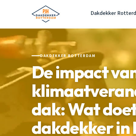
Dakdekker Rotter
DAKDEKKER ROTTERDAM
De impact va
klimaatverand
dak: Wat doet
dakdekker in