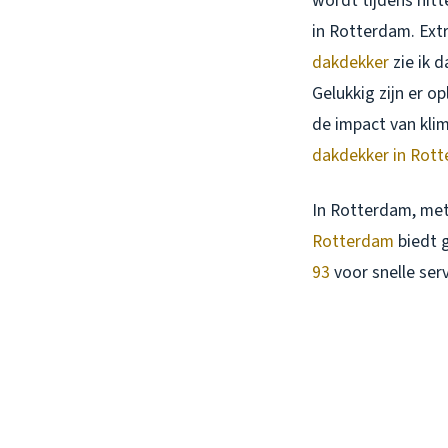
wordt tijdens hitt
in Rotterdam. Extr
dakdekker
zie ik 
Gelukkig zijn er o
de impact van klim
dakdekker in Rot
In Rotterdam, met
Rotterdam
biedt g
93
voor snelle serv