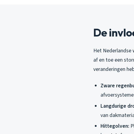
De invlo
Het Nederlandse w
af en toe een sto
veranderingen heb
Zware regenbu
afvoersystemen
Langdurige dr
van dakmateria
Hittegolven:
Pl