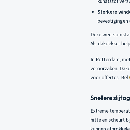
kunststof verz
Sterkere wind
bevestigingen 
Deze weersomstan
Als dakdekker help
In Rotterdam, met
veroorzaken. Dakd
voor offertes. Bel
Snellere slijt
Extreme temperatu
hitte en scheurt b
kunnen afbrokkelen