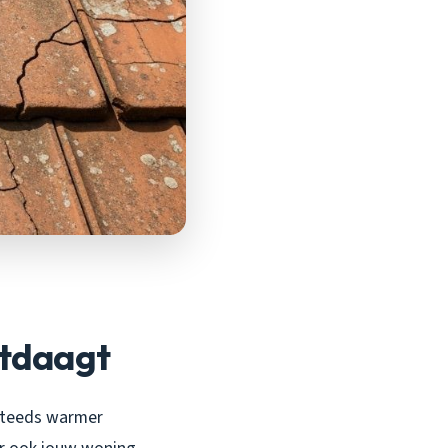
itdaagt
 steeds warmer