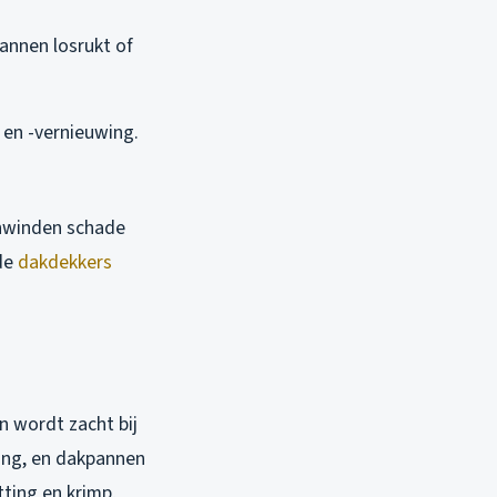
nnen losrukt of
en -vernieuwing.
enwinden schade
rde
dakdekkers
n wordt zacht bij
ing, en dakpannen
tting en krimp,