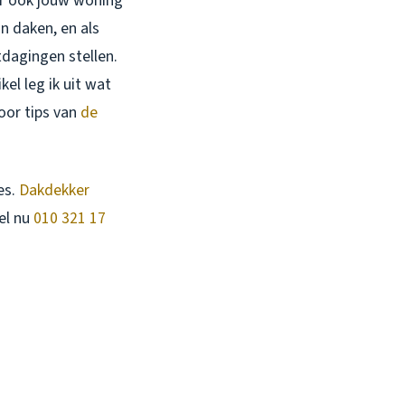
aar ook jouw woning
n daken, en als
tdagingen stellen.
kel leg ik uit wat
oor tips van
de
es.
Dakdekker
el nu
010 321 17