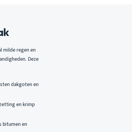
ak
l milde regen en
tandigheden. Deze
asten dakgoten en
zetting en krimp
s bitumen en