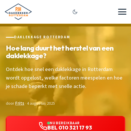
DAKLEKKAGE ROTTERDAM
Hoe lang duurt het herstel van een
daklekkage?
Ontdek hoe snel een daklekkage in Rotterdam
wordt opgelost, welke factoren meespelen en hoe
je schade beperkt met snelle actie.
door
Frits
· 4 augustus 2025
NU BEREIKBAAR
BEL 010 321 17 93