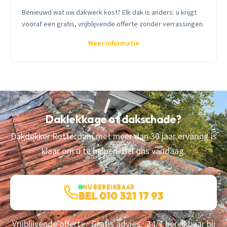
Benieuwd wat uw dakwerk kost? Elk dak is anders: u krijgt
vooraf een gratis, vrijblijvende offerte zonder verrassingen.
Meer informatie
Daklekkage of dakschade?
Dakdekker Rotterdam met meer dan 30 jaar ervaring is
klaar om u te helpen. Bel ons vandaag.
NU BEREIKBAAR
BEL 010 321 17 93
Vrijblijvende offerte · Gratis advies · 24/7 bereikbaar bij