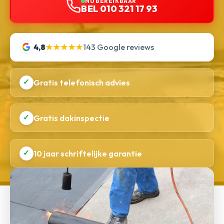
NU BEREIKBAAR
BEL 010 321 17 93
4,8
★★★★★
143 Google reviews
✓
Gratis telefonisch advies
✓
Gratis dakinspectie
✓
10 jaar schriftelijke garantie