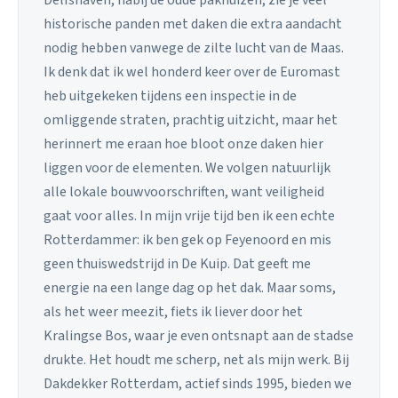
Delfshaven, nabij de oude pakhuizen, zie je veel
historische panden met daken die extra aandacht
nodig hebben vanwege de zilte lucht van de Maas.
Ik denk dat ik wel honderd keer over de Euromast
heb uitgekeken tijdens een inspectie in de
omliggende straten, prachtig uitzicht, maar het
herinnert me eraan hoe bloot onze daken hier
liggen voor de elementen. We volgen natuurlijk
alle lokale bouwvoorschriften, want veiligheid
gaat voor alles. In mijn vrije tijd ben ik een echte
Rotterdammer: ik ben gek op Feyenoord en mis
geen thuiswedstrijd in De Kuip. Dat geeft me
energie na een lange dag op het dak. Maar soms,
als het weer meezit, fiets ik liever door het
Kralingse Bos, waar je even ontsnapt aan de stadse
drukte. Het houdt me scherp, net als mijn werk. Bij
Dakdekker Rotterdam, actief sinds 1995, bieden we