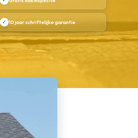
✓
Gratis dakinspectie
✓
10 jaar schriftelijke garantie