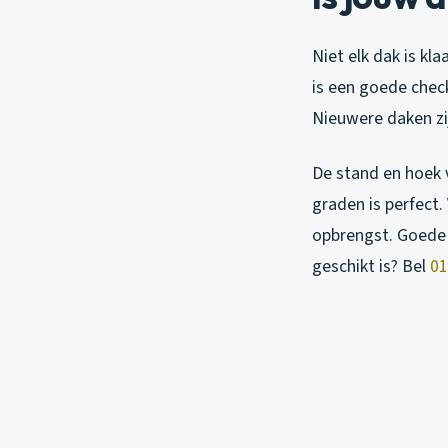
Niet elk dak is k
is een goede chec
Nieuwere daken zij
De stand en hoek v
graden is perfect
opbrengst. Goede i
geschikt is? Bel
01