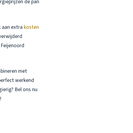
rgieprijzen de pan
k aan extra
kosten
 verwijderd
 Feijenoord
bineren met
 perfect werkend
ierig? Bel ons nu
!