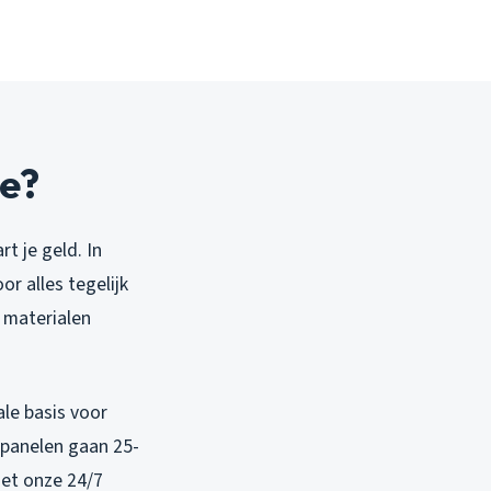
ie?
 je geld. In
r alles tegelijk
t materialen
le basis voor
epanelen gaan 25-
Met onze 24/7