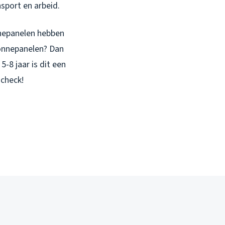
nsport en arbeid.
onnepanelen hebben
zonnepanelen? Dan
5-8 jaar is dit een
 check!