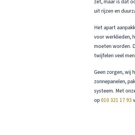
zet, maar is dat o
uit rijzen en duur
Het apart aanpakk
voor werklieden, h
moeten worden. Dat
twijfelen veel me
Geen zorgen, wij
zonnepanelen, pak 
systeem. Met onze 
op
010 321 17 93
v