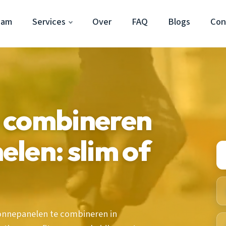
dam
Services
Over
FAQ
Blogs
Con
 combineren
len: slim of
zonnepanelen te combineren in